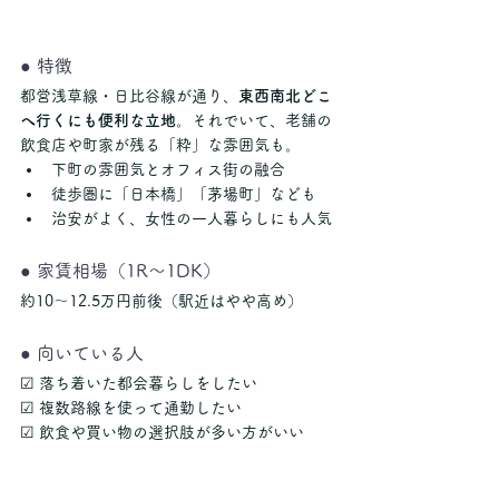
● 特徴
都営浅草線・日比谷線が通り、
東西南北どこ
へ行くにも便利な立地
。それでいて、老舗の
飲食店や町家が残る「粋」な雰囲気も。
下町の雰囲気とオフィス街の融合
徒歩圏に「日本橋」「茅場町」なども
治安がよく、女性の一人暮らしにも人気
● 家賃相場（1R〜1DK）
約10〜12.5万円前後（駅近はやや高め）
● 向いている人
☑ 落ち着いた都会暮らしをしたい
☑ 複数路線を使って通勤したい
☑ 飲食や買い物の選択肢が多い方がいい