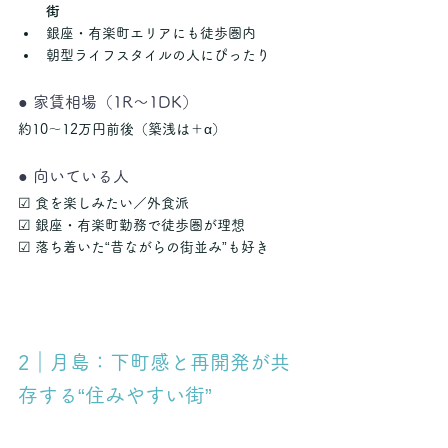
街
銀座・有楽町エリアにも徒歩圏内
朝型ライフスタイルの人にぴったり
● 家賃相場（1R〜1DK）
約10〜12万円前後（築浅は＋α）
● 向いている人
☑ 食を楽しみたい／外食派
☑ 銀座・有楽町勤務で徒歩圏が理想
☑ 落ち着いた“昔ながらの街並み”も好き
2｜月島：下町感と再開発が共
存する“住みやすい街”