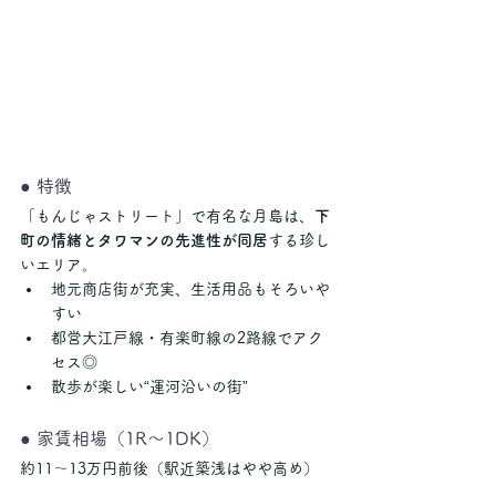
● 特徴
「もんじゃストリート」で有名な月島は、
下
町の情緒とタワマンの先進性が同居
する珍し
いエリア。
地元商店街が充実、生活用品もそろいや
すい
都営大江戸線・有楽町線の2路線でアク
セス◎
散歩が楽しい“運河沿いの街”
● 家賃相場（1R〜1DK）
約11〜13万円前後（駅近築浅はやや高め）