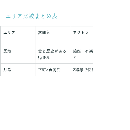
エリア比較まとめ表
エリア
雰囲気
アクセス
築地
食と歴史がある
銀座・有楽町す
街並み
ぐ
月島
下町×再開発
2路線で便利
人形町
粋な下町×都会
日比谷線・浅草
感
線あり