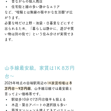
昔ながらの個人商店
住宅街と緑の多い静かなエリア
など、“喧騒とは無縁の穏やかな生活圏”が広
がります。
必要な時だけ上野・池袋・日暮里などにすぐ
出られるため、「暮らしは静かに、遊びや買
い物は別の街で」という住み分けが実現でき
ます。
山手線最安級。家賃は1K 8万円
台〜
2025年時点の田端駅周辺の
1K家賃相場は 
8
万円台〜9万円弱
。山手線沿線では最安級と
言ってよい価格帯です。
駅徒歩10分で7万円台後半も狙える
木造・築古アパートの選択肢も多い
築浅マンションも増えてきてバリエーシ