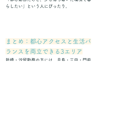
らしたい」という人にぴったり。
まとめ：都心アクセスと生活バ
ランスを両立できる3エリア
新橋・汐留勤務の方には、月島・三田・門前
仲町といった「近すぎず、遠すぎない」エリ
アが最適。
どの街もアクセス・治安・生活環境のバラン
スが良く、仕事帰りの買い物や外食にも困り
ません。
“通勤快適 × 家賃抑えめ × 住みやすい”を実現
する住まい探しの参考にしてみてください。