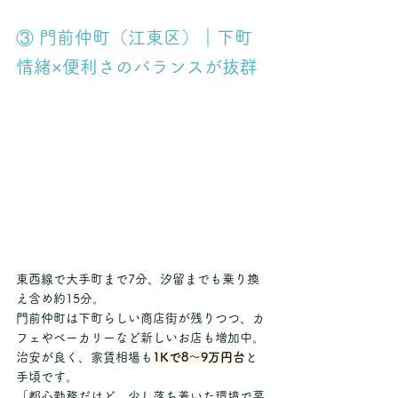
③ 門前仲町（江東区）｜下町
情緒×便利さのバランスが抜群
東西線で大手町まで7分、汐留までも乗り換
え含め約15分。
門前仲町は下町らしい商店街が残りつつ、カ
フェやベーカリーなど新しいお店も増加中。
治安が良く、家賃相場も
1Kで8〜9万円台
と
手頃です。
「都心勤務だけど、少し落ち着いた環境で暮