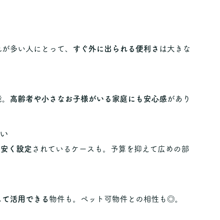
れが多い人にとって、
すぐ外に出られる便利さ
は大きな
能。
高齢者や小さなお子様がいる家庭にも安心感
があり
い
度安く設定
されているケースも。予算を抑えて広めの部
して活用できる
物件も。ペット可物件との相性も◎。