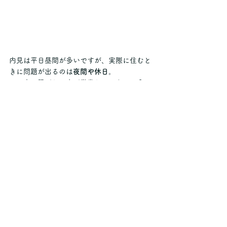
内見は平日昼間が多いですが、実際に住むと
きに問題が出るのは
夜間や休日
。
夜に騒がしい店が営業していないか？
週末に近隣で騒音イベントがないか？な
ど、できれば
時間帯を変えて現地確認
す
るとベスト！
まとめ：「物件選び＝住人選
び」でもある！
いくら間取りや設備が良くても、周囲の環境
次第で住み心地は大きく変わります。つま