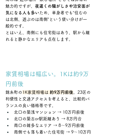
魅力的ですが、
夜遅くの騒がしさや治安面が
気になる人も多い
ため、単身者でも“住むの
は北側、遊ぶのは南側”という使い分けが一
般的です。
とはいえ、南側にも住宅街はあり、駅から離
れると静かなエリアも点在します。
家賃相場は幅広い。1Kは約9万
円前後
錦糸町の
1K家賃相場は 
約9万円前後
。23区の
利便性と交通アクセスを考えると、比較的バ
ランスの良い価格帯です。
北口の築浅マンション → 10万円前後
北口の築古or駅距離あり → 8万円台
南口の雑多なエリア → 8〜9万円前後
南側でも落ち着いた住宅街 → 9〜10万円