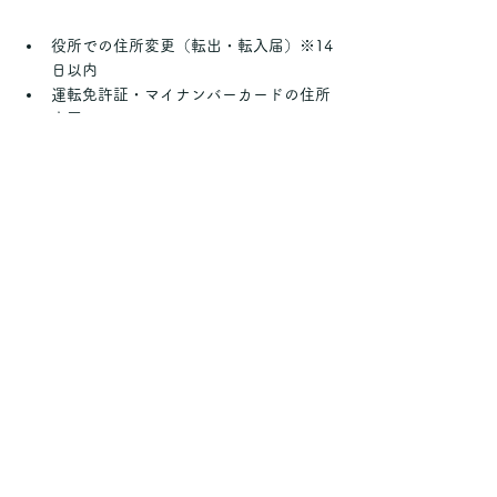
役所での住所変更（転出・転入届）※14
日以内
運転免許証・マイナンバーカードの住所
変更
国民健康保険・年金の変更手続き（必要
な場合）
ゴミ出しルールの確認・新生活の準備
まとめ：事前準備で引っ越しは
スムーズになる！
引っ越しは**「スケジュール」と「段取り」
が命！**慌てず確実に準備しておくことで、
当日もバタつかずに済みます。
この記事のチェックリストをもとに、
忘れ物
ゼロの引っ越し
を目指しましょう！