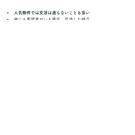
人気物件では交渉は通らないことも多い
他にも希望者がいる場合、交渉した時点
で選ばれないリスクも
あくまで“お願い”というスタンスで
、無
理な要求は避けましょう
📝 まとめ
家賃交渉は可能だけど、「物件の条件＋
タイミング」がカギ
成功させるには「交渉前の下調べ」「柔
らかな交渉姿勢」がポイント
交渉できなくても、
他の初期費用交渉や
特典交渉に切り替える柔軟さ
も大切