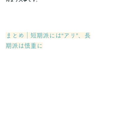
まとめ｜短期派には“アリ”、長
期派は慎重に
家具家電付き賃貸は、
「すぐに住める・出ら
れる」フットワークの軽さ
が最大のメリッ
ト。その一方で、
長期的な住まいやインテリ
アにこだわりたい方には不向き
な面もありま
す。
選ぶ際には、下記のような視点を持ってみて
ください
✅ 何年住む予定か？
✅ 自分で家電をそろえる余裕はあるか？
✅ 退去時のリスク（汚れ・破損）を許容でき
るか？